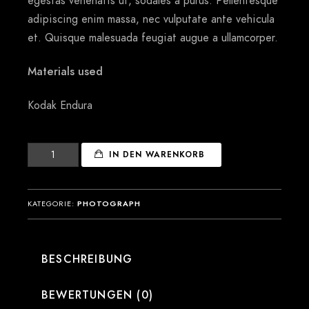
egestas venenatis ut, sodales a purus. Pellentesque
adipiscing enim massa, nec vulputate ante vehicula
et. Quisque malesuada feugiat augue a ullamcorper.
Materials used
Kodak Endura
A
IN DEN WARENKORB
wonderful
serenity
Menge
KATEGORIE:
PHOTOGRAPH
BESCHREIBUNG
BEWERTUNGEN (0)